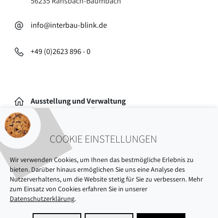
56235 Ransbach-Baumbach
info@interbau-blink.de
+49 (0)2623 896 - 0
Ausstellung und Verwaltung
(Kein Werksverkauf)
Oststraße 77
COOKIE EINSTELLUNGEN
56235 Ransbach-Baumbach
Wir verwenden Cookies, um Ihnen das bestmögliche Erlebnis zu
bieten. Darüber hinaus ermöglichen Sie uns eine Analyse des
Nutzerverhaltens, um die Website stetig für Sie zu verbessern. Mehr
zum Einsatz von Cookies erfahren Sie in unserer
Datenschutzerklärung
.
ÜBER UNS
AUSSTELLUNG
NACHHALTIGKEIT