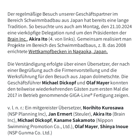
Der regelmäßige Besuch unserer Geschäftspartner im
Bereich Schwimmbadbau aus Japan hat bereits eine lange
Tradition. So besuchte uns auch am Montag, den 21.10.2024
eine vierköpfige Delegation rund um den Präsidenten der
Brain Inc.
,
Akira Ito
(4. von links). Gemeinsam realisiert man
Projekte im Bereich des Schwimmbadbaus, z. B. das 2008
errichtete
Wettkampfbecken in Nagaoka, Japan.
Die Verständigung erfolgte über einen Übersetzer, der nach
einer Begrüßung auch die Firmenvorstellung und die
Werksführung für den Besuch aus Japan dolmetschte. Die
Geschäftsführer
Michael Dickopf
und
Olaf Mayer
konnten
den teilweise wiederkehrenden Gästen zum ersten Mal die
2017 in Betrieb genommende GIGA-Line® Fertigung zeigen.
v. l. n. r.: Ein mitgereister Übersetzer,
Norihito Kurosawa
(NSP Planning Inc),
Jan Ermert
(Steuler),
Akira Ito
(Brain
Inc),
Michael Dickopf
,
Kaname Sakamoto
(Nippon
Swimming Promotion Co., Ltd.),
Olaf Mayer
,
Shinya Inoue
(NSP Gunma Co. Ltd.)