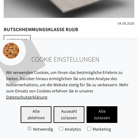
04.08.2026
RUTSCHHEMMUNGSKLASSE R10/B
weiterlesen
COOKIE EINSTELLUNGEN
Wir verwenden Cookies, um Ihnen das bestmögliche Erlebnis zu
bieten. Darüber hinaus ermöglichen Sie uns eine Analyse des
Nutzerverhaltens, um die Website stetig für Sie zu verbessern. Mehr
zum Einsatz von Cookies erfahren Sie in unserer
Datenschutzerklärung
.
ÜBER UNS
AUSSTELLUNG
NACHHALTIGKEIT
Alle
Auswahl
Alle
ablehnen
zulassen
zulassen
KARRIERE
DATENSCHUTZ
IMPRESSUM
Notwendig
Analytics
Marketing