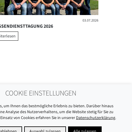
03.07.2026
SSENDIENSTTAGUNG 2026
POLITIK TRI
iterlesen
weiterlesen
COOKIE EINSTELLUNGEN
, um Ihnen das bestmögliche Erlebnis zu bieten. Darüber hinaus
ne Analyse des Nutzerverhaltens, um die Website stetig für Sie zu
Einsatz von Cookies erfahren Sie in unserer
Datenschutzerklärung
.
 ablehnen
Auswahl zulassen
Alle zulassen