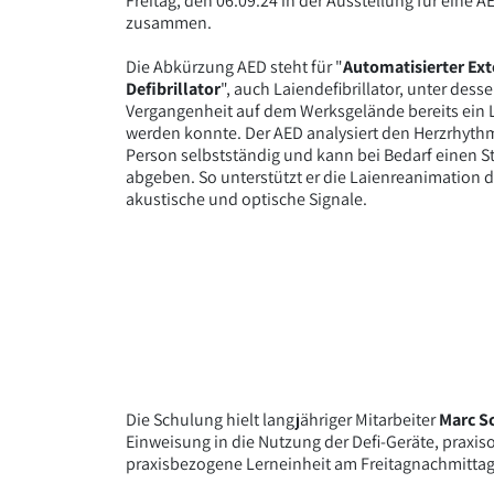
Freitag, den 06.09.24 in der Ausstellung für eine 
zusammen.
Die Abkürzung AED steht für "
Automatisierter Ext
Defibrillator
", auch Laiendefibrillator, unter desse
Vergangenheit auf dem Werksgelände bereits ein 
werden konnte. Der AED analysiert den Herzrhyth
Person selbstständig und kann bei Bedarf einen 
abgeben. So unterstützt er die Laienreanimation 
akustische und optische Signale.
Die Schulung hielt langjähriger Mitarbeiter
Marc S
Einweisung in die Nutzung der Defi-Geräte, praxis
praxisbezogene Lerneinheit am Freitagnachmittag 