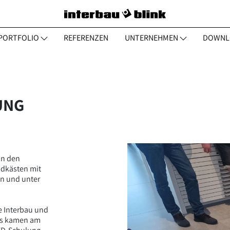
PORTFOLIO
REFERENZEN
UNTERNEHMEN
DOWNL
UNG
in den
dkästen mit
on und unter
e Interbau und
ds kamen am