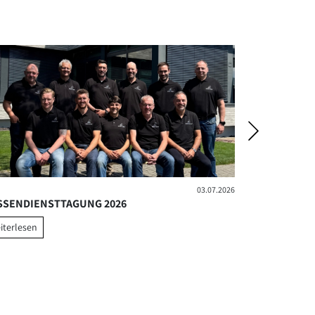
03.07.2026
SSENDIENSTTAGUNG 2026
POLITIK TRI
iterlesen
weiterlesen