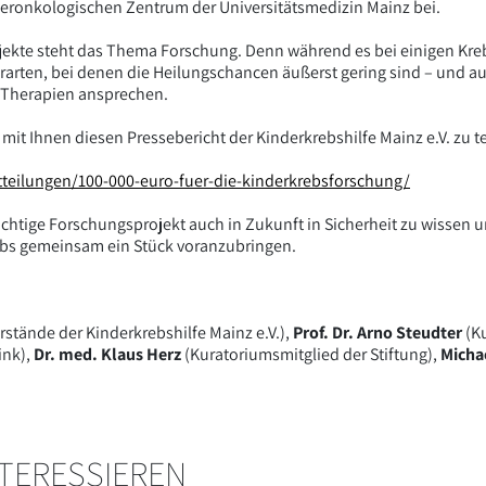
eronkologischen Zentrum der Universitätsmedizin Mainz bei.
ekte steht das Thema Forschung. Denn während es bei einigen Kreb
rarten, bei denen die Heilungschancen äußerst gering sind – und 
e Therapien ansprechen.
mit Ihnen diesen Pressebericht der Kinderkrebshilfe Mainz e.V. zu te
tteilungen/100-000-euro-fuer-die-kinderkrebsforschung/
chtige Forschungsprojekt auch in Zukunft in Sicherheit zu wissen u
ebs gemeinsam ein Stück voranzubringen.
rstände der Kinderkrebshilfe Mainz e.V.),
Prof. Dr. Arno Steudter
(Ku
ink),
Dr. med. Klaus Herz
(Kuratoriumsmitglied der Stiftung),
Micha
NTERESSIEREN