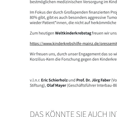
bestmöglichen medizinischen Versorgung im Kind
Im Fokus der durch Großspenden finanzierten Proj
80% gibt, gibt es auch besonders aggressive Tumo
wieder Patient*innen, die nicht auf herkömmlich
Zum heutigen
Weltkinderkrebstag
freuen wir uns 
https://www.kinderkrebshilfe-mainz.de/pressemi
Wir freuen uns, durch unser Engagement das so wi
Korzilius-Kern die Forschung gegen den Kinderkr
v.l.n.r.
Eric Schierholz
und
Prof. Dr. Jörg Faber
(Vo
Stiftung),
Olaf Mayer
(Geschäftsführer Interbau-Bl
DAS KÖNNTE SIE AUCH I