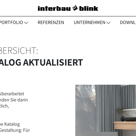
PORTFOLIO
REFERENZEN
UNTERNEHMEN
DOWNL
ERSICHT:
ALOG AKTUALISIERT
berarbeitet
nden Sie darin
lich,
ue Katalog
estaltung: Für