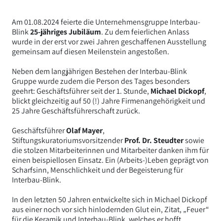
Am 01.08.2024 feierte die Unternehmensgruppe Interbau-
Blink
25-jähriges Jubiläum
. Zu dem feierlichen Anlass
wurde in der erst vor zwei Jahren geschaffenen Ausstellung
gemeinsam auf diesen Meilenstein angestoßen.
Neben dem langjährigen Bestehen der Interbau-Blink
Gruppe wurde zudem die Person des Tages besonders
geehrt: Geschäftsführer seit der 1. Stunde,
Michael Dickopf
,
blickt gleichzeitig auf 50 (!) Jahre Firmenangehörigkeit und
25 Jahre Geschäftsführerschaft zurück.
Geschäftsführer
Olaf Mayer
,
Stiftungskuratoriumsvorsitzender
Prof. Dr. Steudter
sowie
die stolzen Mitarbeiterinnen und Mitarbeiter danken ihm für
einen beispiellosen Einsatz. Ein (Arbeits-)Leben geprägt von
Scharfsinn, Menschlichkeit und der Begeisterung für
Interbau-Blink.
In den letzten 50 Jahren entwickelte sich in Michael Dickopf
aus einer noch vor sich hinlodernden Glut ein, Zitat, „Feuer“
für die Keramik und Interbau-Blink, welches er hofft