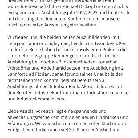
Stellvertretend für das gesamte Interbau-Blink Team
wünschte Geschäftsführer Michael Dickopf unseren Azubis
ein spannendes Ausbildungsjahr 2022/2023 und freute sich,
mit den Jüngsten den neuen Konferenzraum in unserer
frisch renovierten Ausstellung einzuweihen.
Wir freuen uns, die beiden neuen Auszubildenden im 1.
Lehrjahr, Laura und Süleyman, herzlich im Team begrüßen
zu dürfen. Beide haben bei zuvor absolvierten Praktika die
Unternehmensgruppe kennengelernt und sich für eine
Ausbildung bei Interbau-Blink entschieden. Jonathan
Wörsdörfer und Abdelhamid setzen ihre Ausbildung im 2.
Jahr fort und Florian, der aufgrund seines Urlaubs leider
nicht teilnehmen konnte, beginnt bereits sein 3.
Ausbildungsjahr bei Interbau-Blink. Aktuell bilden wir in
den Berufen Industriekauffrau/-mann, Industriemechaniker
und Industriekeramiker aus.
Liebe Azubis, vor euch liegt eine spannende und
abwechslungsreiche Zeit, mit vielen neuen Eindrücken und
Erfahrungen. Wir wünschen euch einen guten Start und viel
Erfolg aber natürlich auch viel Spaß bei der Ausbildung!