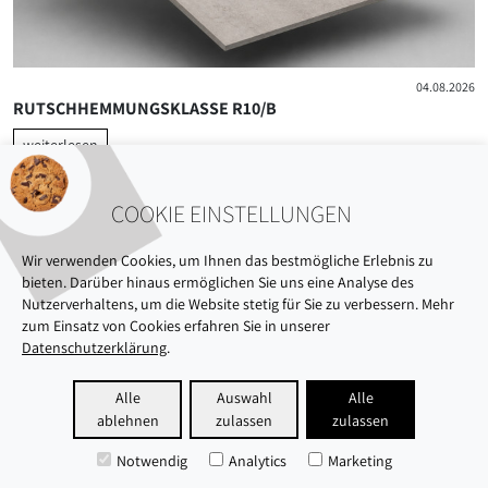
04.08.2026
RUTSCHHEMMUNGSKLASSE R10/B
weiterlesen
COOKIE EINSTELLUNGEN
Wir verwenden Cookies, um Ihnen das bestmögliche Erlebnis zu
bieten. Darüber hinaus ermöglichen Sie uns eine Analyse des
Nutzerverhaltens, um die Website stetig für Sie zu verbessern. Mehr
zum Einsatz von Cookies erfahren Sie in unserer
Datenschutzerklärung
.
ÜBER UNS
AUSSTELLUNG
NACHHALTIGKEIT
Alle
Auswahl
Alle
ablehnen
zulassen
zulassen
KARRIERE
DATENSCHUTZ
IMPRESSUM
Notwendig
Analytics
Marketing