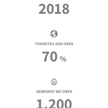
2018
TONANTEIL VON ÜBER
70
%
GEBRANNT BEI ÜBER
1.200