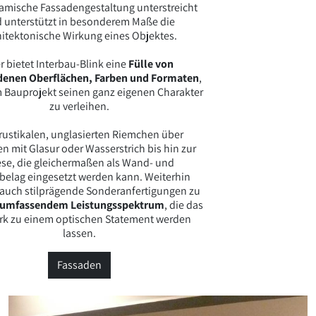
ramische Fassadengestaltung unterstreicht
 unterstützt in besonderem Maße die
hitektonische Wirkung eines Objektes.
r bietet Interbau-Blink eine
Fülle von
denen Oberflächen, Farben und Formaten
,
 Bauprojekt seinen ganz eigenen Charakter
zu verleihen.
ustikalen, unglasierten Riemchen über
n mit Glasur oder Wasserstrich bis hin zur
ese, die gleichermaßen als Wand- und
elag eingesetzt werden kann. Weiterhin
auch stilprägende Sonderanfertigungen zu
umfassendem Leistungsspektrum
, die das
k zu einem optischen Statement werden
lassen.
Fassaden