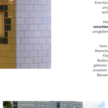
Eine ke
und
arc
Hie
verschie
um jedem
Vom r
Riemche
Fli
Bodenb
gehören 
unserem
Bauwer