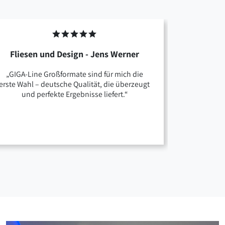
Fliesen und Design - Jens Werner
„GIGA-Line Großformate sind für mich die
„GIGA-Li
erste Wahl – deutsche Qualität, die überzeugt
meinen K
und perfekte Ergebnisse liefert.“
mittlerw
Projekt
Westerwal