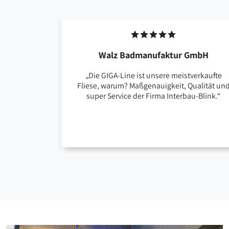
Walz Badmanufaktur GmbH
n mir und
„Die GIGA-Line ist unsere meistverkaufte
ebnisse –
Fliese, warum? Maßgenauigkeit, Qualität un
95% aller
super Service der Firma Interbau-Blink.“
 aus dem
nleger die