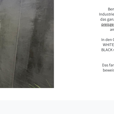
Ben
Industrie
das gan
preisg
an
In den
WHITE
BLACK 
Das far
beweis