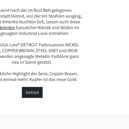
annt nach der im Rust Belt gelegenen
stadt Detroit, von der ein Strahlen ausging,
z Amerika leuchten ließ, lassen auch diese
ekrönten
Eyecatcher Wände und Böden im
gesagten Industrial Look erstrahlen.
 GIGA-Line® DETROIT Farbnuancen NICKEL
, COPPER BROWN, STEEL GREY und IRON
werden angesagte Metallic-Farbtöne ganz
neu in Szene gesetzt.
bliche Highlight der Serie, Copper Brown,
t einmal mehr: Kupfer ist das neue Gold.
Detroit