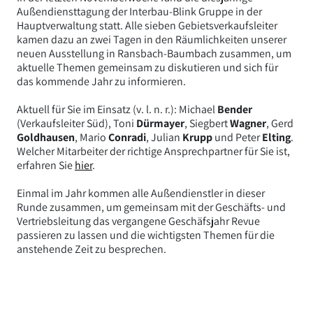
Außendiensttagung der Interbau-Blink Gruppe in der
Hauptverwaltung statt. Alle sieben Gebietsverkaufsleiter
kamen dazu an zwei Tagen in den Räumlichkeiten unserer
neuen Ausstellung in Ransbach-Baumbach zusammen, um
aktuelle Themen gemeinsam zu diskutieren und sich für
das kommende Jahr zu informieren.
Aktuell für Sie im Einsatz (v. l. n. r.): Michael
Bender
(Verkaufsleiter Süd), Toni
Dürmayer
, Siegbert
Wagner
, Gerd
Goldhausen
, Mario
Conradi
, Julian
Krupp
und Peter
Elting
.
Welcher Mitarbeiter der richtige Ansprechpartner für Sie ist,
erfahren Sie
hier
.
Einmal im Jahr kommen alle Außendienstler in dieser
Runde zusammen, um gemeinsam mit der Geschäfts- und
Vertriebsleitung das vergangene Geschäfsjahr Revue
passieren zu lassen und die wichtigsten Themen für die
anstehende Zeit zu besprechen.